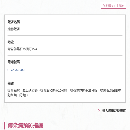
在地圖APP上觀看
飯店名稱
逢春飯店
地址
青森縣黑石市橫町15-4
電話號碼
0172-26-8441
備註
從黑石站小見世通分鐘，從黑石IC開車10分鐘，從弘前站開車25分鐘，從黑石溫泉鄉中
野紅葉山分鐘。
進入流量訪問頁面
傳染病預防措施